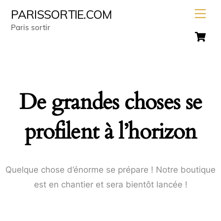
Skip
Men
PARISSORTIE.COM
to
Paris sortir
C
content
De grandes choses se
profilent à l’horizon
Quelque chose d’énorme se prépare ! Notre boutique
est en chantier et sera bientôt lancée !