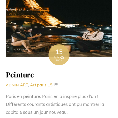
15
MARS
2024
Peinture
ART
,
Art paris
15
ADMIN
Paris en peinture. Paris en a inspiré plus d’un !
Différents courants artistiques ont pu montrer la
capitale sous un jour nouveau.