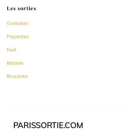
Les sorties
Gratuites
Payantes
Nuit
Balade
Brocante
PARISSORTIE.COM
Back
To