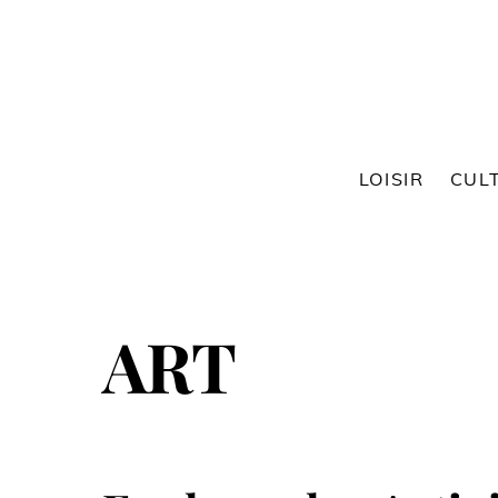
Skip
to
content
LOISIR
CUL
LOISIR CREATIF PARIS
VISITE PARIS FAMILLE
ART