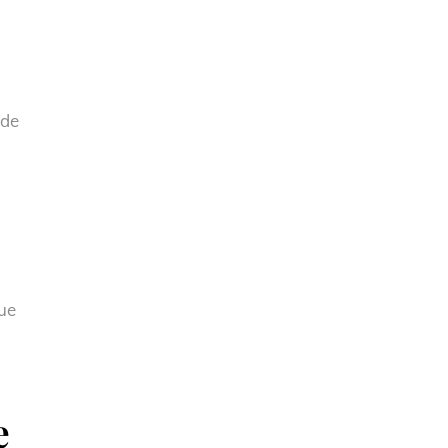
 de
que
e