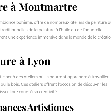
re à Montmartre
ambiance bohème, offre de nombreux ateliers de peinture o
raditionnelles de la peinture à l’huile ou de l’aquarelle.
ffrent une expérience immersive dans le monde de la créati
ure à Lyon
ciper à des ateliers où ils pourront apprendre à travailler
e ou le bois. Ces ateliers offrent l’occasion de découvrir les
sser libre cours à sa créativité.
mances Artistiques