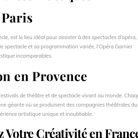
Paris
cle, est le lieu idéal pour assister à des spectacles d’opéra,
 de spectacle et sa programmation variée, l’Opéra Garnier
istique incomparables.
on en Provence
 festivals de théâtre et de spectacle vivant au monde. Cha
scène géante où se produisent des compagnies théâtrales du
rience artistique unique et inoubliable.
 Votre Créativité en Franc