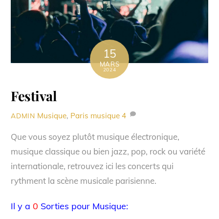
15
MARS
2024
Festival
Musique
,
Paris musique
4
ADMIN
Que vous soyez plutôt musique électronique,
musique classique ou bien jazz, pop, rock ou variété
internationale, retrouvez ici les concerts qui
rythment la scène musicale parisienne.
Il y a
0
Sorties pour Musique: