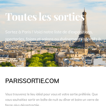
Toutes les sorties
Sortez à Paris ! Voici notre liste de d’expositions,
spectacles, foires et salons ou événements sportifs à
découvrir !
PARISSORTIE.COM
Back
To
Top
Vous trouverez le lieu idéal pour vous et votre sortie préférée. Que
vous souhaitiez sortir en boîte de nuit ou dîner et boire un verre de
façon plus décontractée...