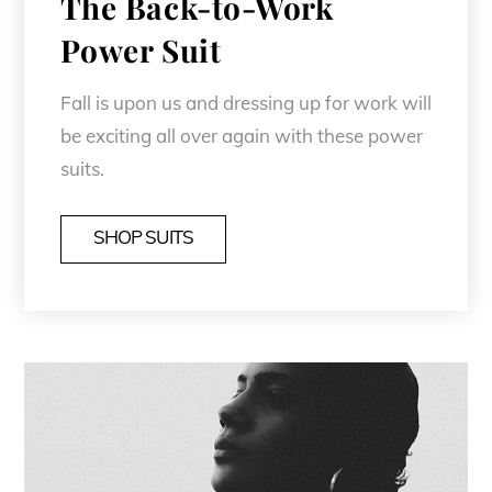
The Back-to-Work
Power Suit
Fall is upon us and dressing up for work will
be exciting all over again with these power
suits.
SHOP SUITS