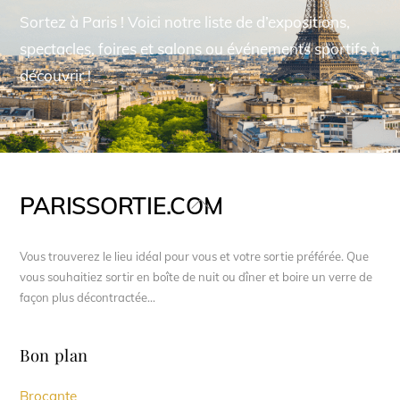
Sortez à Paris ! Voici notre liste de d’expositions,
spectacles, foires et salons ou événements sportifs à
découvrir !
PARISSORTIE.COM
Back
To
Top
Vous trouverez le lieu idéal pour vous et votre sortie préférée. Que
vous souhaitiez sortir en boîte de nuit ou dîner et boire un verre de
façon plus décontractée...
Bon plan
Brocante