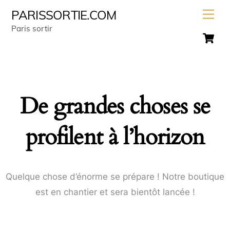
Skip
Men
PARISSORTIE.COM
to
Paris sortir
C
content
De grandes choses se
profilent à l’horizon
Quelque chose d’énorme se prépare ! Notre boutique
est en chantier et sera bientôt lancée !