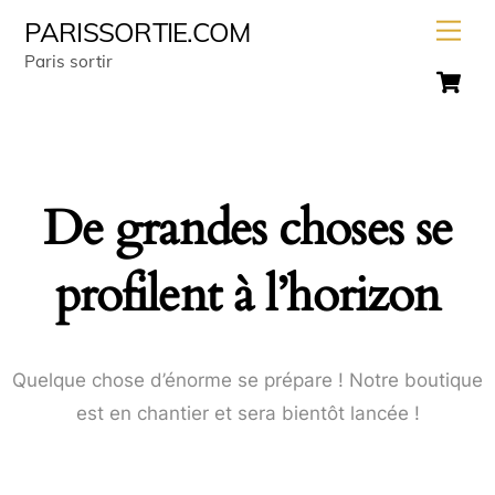
Skip
Men
PARISSORTIE.COM
to
Paris sortir
C
content
De grandes choses se
profilent à l’horizon
Quelque chose d’énorme se prépare ! Notre boutique
est en chantier et sera bientôt lancée !