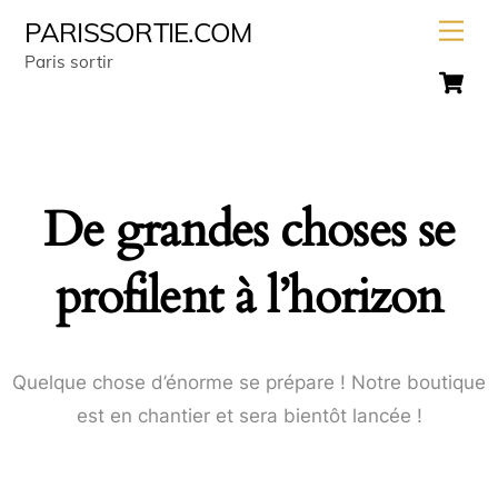
Skip
Men
PARISSORTIE.COM
to
Paris sortir
C
content
De grandes choses se
profilent à l’horizon
Quelque chose d’énorme se prépare ! Notre boutique
est en chantier et sera bientôt lancée !