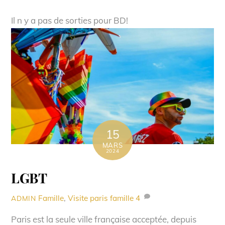
Il n y a pas de sorties pour BD!
15
MARS
2024
LGBT
Famille
,
Visite paris famille
4
ADMIN
Paris est la seule ville française acceptée, depuis