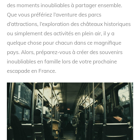
des moments inoubliables à partager ensemble.
Que vous préfériez l’aventure des parcs
d’attractions, l’exploration des châteaux historiques
ou simplement des activités en plein air, il y a
quelque chose pour chacun dans ce magnifique
pays. Alors, préparez-vous à créer des souvenirs
inoubliables en famille lors de votre prochaine
escapade en France.