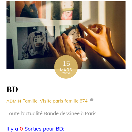
15
MARS
2024
BD
Famille
,
Visite paris famille
674
ADMIN
Toute l’actualité Bande dessinée à Paris
Il y a
0
Sorties pour BD: