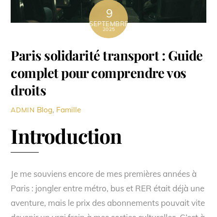
9
SEPTEMBRE
2025
Paris solidarité transport : Guide
complet pour comprendre vos
droits
Blog
,
Famille
ADMIN
Introduction
Je me souviens encore de mes premières années à
Paris : jongler entre métro, bus et RER était déjà une
aventure, mais le prix des abonnements pouvait vite