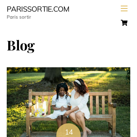
Skip
Men
PARISSORTIE.COM
to
Paris sortir
C
content
Blog
14