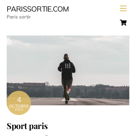
Skip
Men
PARISSORTIE.COM
to
Paris sortir
C
content
4
OCTOBRE
2024
Sport paris