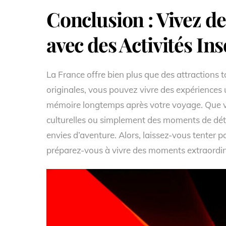
Conclusion : Vivez 
avec des Activités Ins
La France offre bien plus que des attractions to
originales, vous pouvez vivre des expériences
mémoire longtemps après votre voyage. Que vo
culturelles ou simplement des moments de déten
envies d’aventure. Alors, laissez-vous tenter pa
préparez-vous à vivre des moments extraordin