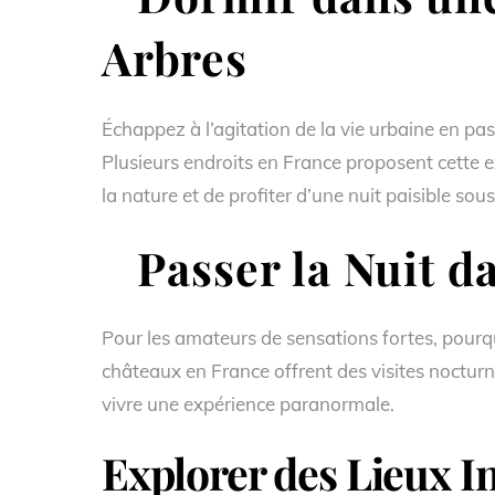
Arbres
Échappez à l’agitation de la vie urbaine en p
Plusieurs endroits en France proposent cette 
la nature et de profiter d’une nuit paisible sous 
Passer la Nuit d
Pour les amateurs de sensations fortes, pourq
châteaux en France offrent des visites noctur
vivre une expérience paranormale.
Explorer des Lieux In