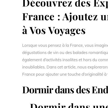
Découvrez des Exp
France : Ajoutez 
à Vos Voyages
Lorsque vous pensez à la France, vous imagin
dégustations de vin ou des balades romantique
également d’activités insolites et hors du co
inoubliables. Dans cet article, nous exploreron
France pour ajouter une touche d’originalité à
Dormir dans des Endr
Dormir dans une