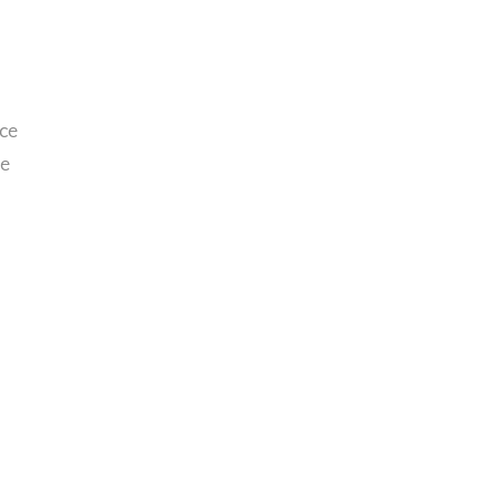
nce
ce