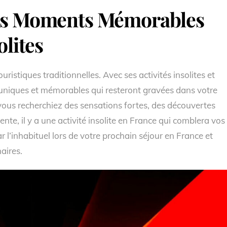
des Moments Mémorables
olites
uristiques traditionnelles. Avec ses activités insolites et
 uniques et mémorables qui resteront gravées dans votre
us recherchiez des sensations fortes, des découvertes
te, il y a une activité insolite en France qui comblera vos
r l’inhabituel lors de votre prochain séjour en France et
aires.