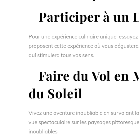
Participer à un D
Pour une expérience culinaire unique, essayez 
proposent cette expérience où vous dégusterez
qui stimulera tous vos sens.
Faire du Vol en M
du Soleil
Vivez une aventure inoubliable en survolant la
vue spectaculaire sur les paysages pittoresques
inoubliables.