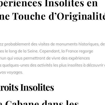
ériences Insolites en
une Touche d’Originalit
ez probablement des visites de monuments historiques, de
s le long de la Seine. Cependant, la France regorge
mmun qui vous permettront de vivre des expériences
s quelques-unes des activités les plus insolites à découvrir
 vos voyages.
oits Insolites
 Cabane dans les