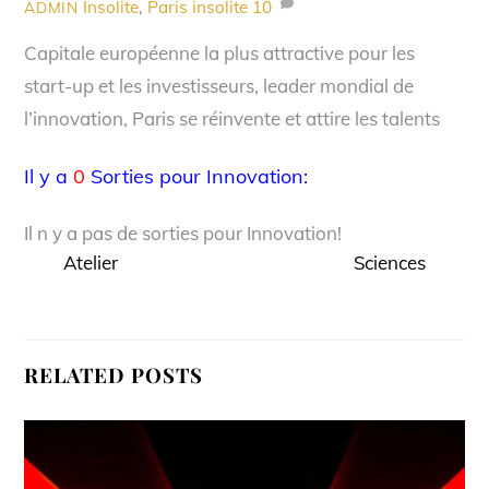
Insolite
,
Paris insolite
10
ADMIN
Capitale européenne la plus attractive pour les
start-up et les investisseurs, leader mondial de
l’innovation, Paris se réinvente et attire les talents
Il y a
0
Sorties pour Innovation:
Il n y a pas de sorties pour Innovation!
Atelier
Sciences
RELATED POSTS