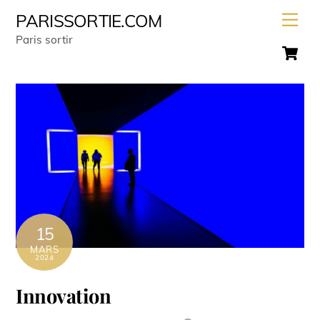
Skip
Men
PARISSORTIE.COM
to
Paris sortir
C
content
15
MARS
2024
Innovation