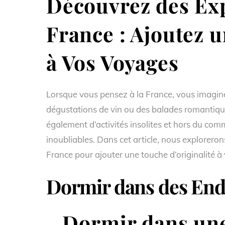
Découvrez des Exp
France : Ajoutez 
à Vos Voyages
Lorsque vous pensez à la France, vous imagin
dégustations de vin ou des balades romantique
également d’activités insolites et hors du co
inoubliables. Dans cet article, nous exploreron
France pour ajouter une touche d’originalité à
Dormir dans des Endr
Dormir dans une