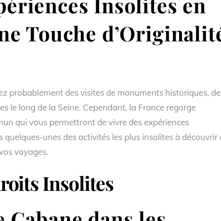
ériences Insolites en
une Touche d’Originalit
ez probablement des visites de monuments historiques, de
s le long de la Seine. Cependant, la France regorge
mmun qui vous permettront de vivre des expériences
s quelques-unes des activités les plus insolites à découvrir
 vos voyages.
oits Insolites
 Cabane dans les