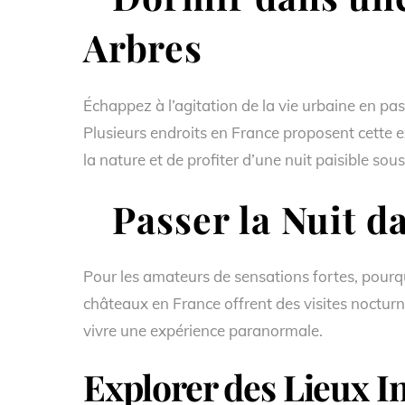
Arbres
Échappez à l’agitation de la vie urbaine en p
Plusieurs endroits en France proposent cette 
la nature et de profiter d’une nuit paisible sous 
Passer la Nuit d
Pour les amateurs de sensations fortes, pourq
châteaux en France offrent des visites noctur
vivre une expérience paranormale.
Explorer des Lieux In