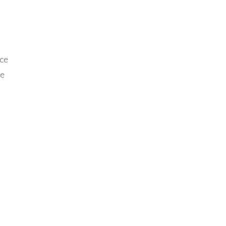
nce
ce