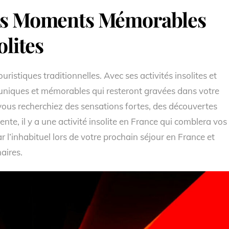
des Moments Mémorables
olites
uristiques traditionnelles. Avec ses activités insolites et
 uniques et mémorables qui resteront gravées dans votre
us recherchiez des sensations fortes, des découvertes
te, il y a une activité insolite en France qui comblera vos
r l’inhabituel lors de votre prochain séjour en France et
aires.