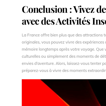
Conclusion : Vivez 
avec des Activités Ins
La France offre bien plus que des attractions to
originales, vous pouvez vivre des expériences
mémoire longtemps après votre voyage. Que vo
culturelles ou simplement des moments de déten
envies d’aventure. Alors, laissez-vous tenter pa
préparez-vous à vivre des moments extraordin