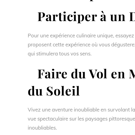
Participer à un D
Pour une expérience culinaire unique, essayez 
proposent cette expérience où vous dégusterez
qui stimulera tous vos sens.
Faire du Vol en M
du Soleil
Vivez une aventure inoubliable en survolant la
vue spectaculaire sur les paysages pittoresques
inoubliables.