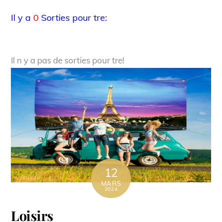
Il y a
0
Sorties pour tre:
Il n y a pas de sorties pour tre!
12
MARS
2024
Loisirs