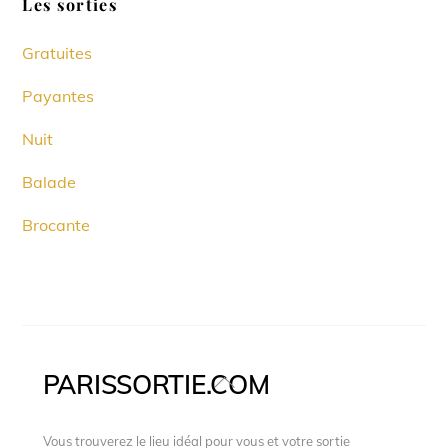
Les sorties
Gratuites
Payantes
Nuit
Balade
Brocante
PARISSORTIE.COM
Back
To
Top
Vous trouverez le lieu idéal pour vous et votre sortie