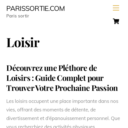
Skip
Men
PARISSORTIE.COM
to
Paris sortir
C
content
Loisir
Découvrez une Pléthore de
Loisirs : Guide Complet pour
Trouver Votre Prochaine Passion
Les loisirs occupent une place importante dans nos
vies, offrant des moments de détente, de
divertissement et d’épanouissement personnel. Que
vous recherchiez des activités physiques,