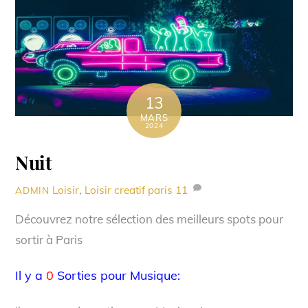
13
MARS
2024
Nuit
Loisir
,
Loisir creatif paris
11
ADMIN
Découvrez notre sélection des meilleurs spots pour
sortir à Paris
Il y a
0
Sorties pour Musique: