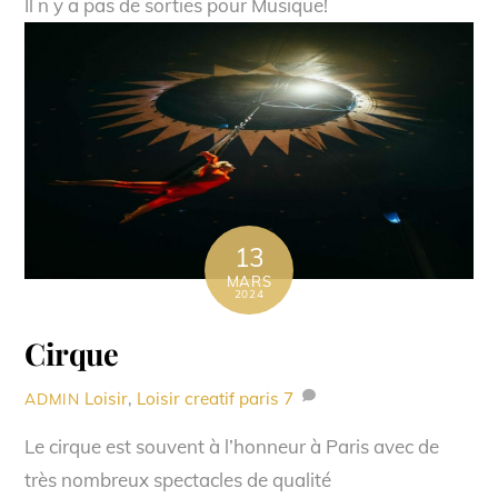
Il n y a pas de sorties pour Musique!
13
MARS
2024
Cirque
Loisir
,
Loisir creatif paris
7
ADMIN
Le cirque est souvent à l’honneur à Paris avec de
très nombreux spectacles de qualité