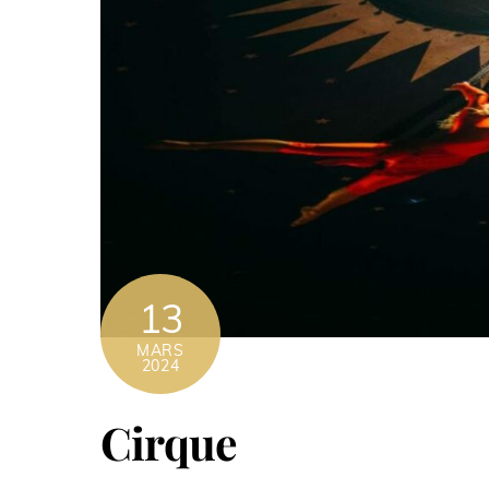
13
MARS
2024
Cirque