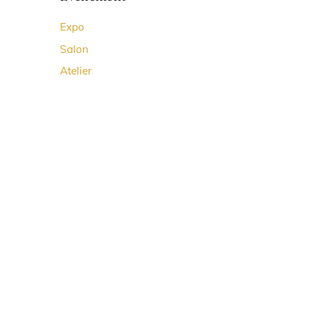
To
Expo
Top
Salon
Atelier