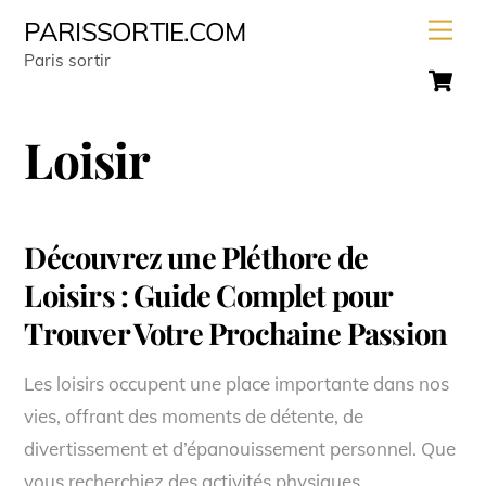
Skip
Men
PARISSORTIE.COM
to
Paris sortir
C
content
Loisir
Découvrez une Pléthore de
Loisirs : Guide Complet pour
Trouver Votre Prochaine Passion
Les loisirs occupent une place importante dans nos
vies, offrant des moments de détente, de
divertissement et d’épanouissement personnel. Que
vous recherchiez des activités physiques,