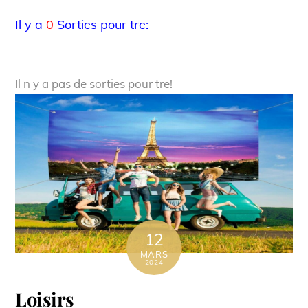
Il y a
0
Sorties pour tre:
Il n y a pas de sorties pour tre!
12
MARS
2024
Loisirs