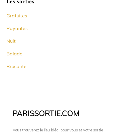
Les sorties
Gratuites
Payantes
Nuit
Balade
Brocante
PARISSORTIE.COM
Back
To
Top
Vous trouverez le lieu idéal pour vous et votre sortie