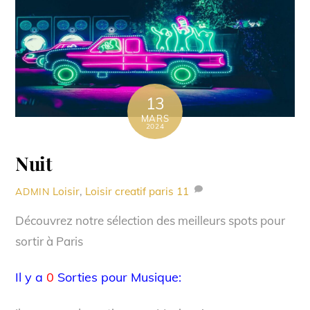
13
MARS
2024
Nuit
Loisir
,
Loisir creatif paris
11
ADMIN
Découvrez notre sélection des meilleurs spots pour
sortir à Paris
Il y a
0
Sorties pour Musique: