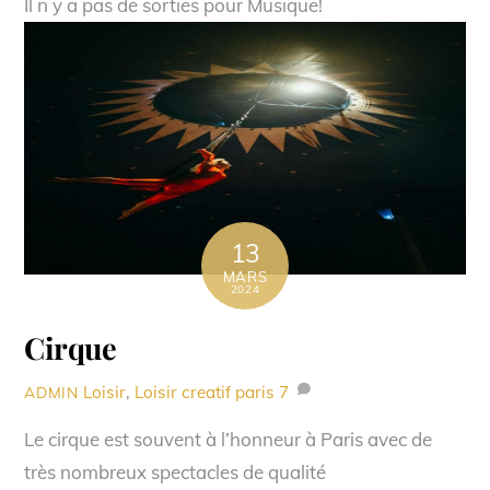
Il n y a pas de sorties pour Musique!
13
MARS
2024
Cirque
Loisir
,
Loisir creatif paris
7
ADMIN
Le cirque est souvent à l’honneur à Paris avec de
très nombreux spectacles de qualité