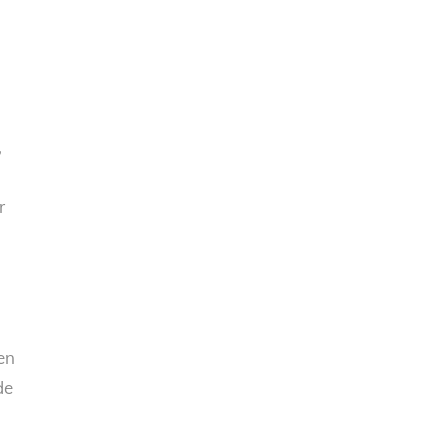
,
r
 en
de