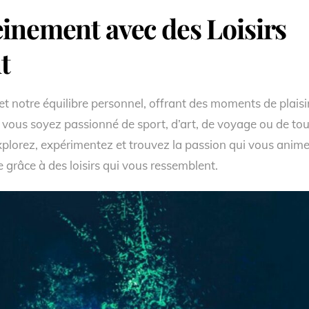
einement avec des Loisirs
t
 et notre équilibre personnel, offrant des moments de plaisi
 vous soyez passionné de sport, d’art, de voyage ou de to
. Explorez, expérimentez et trouvez la passion qui vous anime
 grâce à des loisirs qui vous ressemblent.