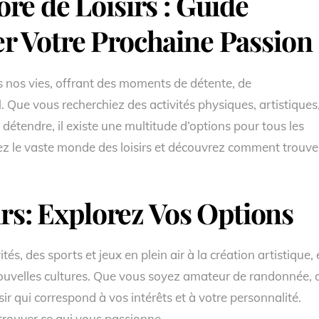
re de Loisirs : Guide
r Votre Prochaine Passion
s nos vies, offrant des moments de détente, de
 Que vous recherchiez des activités physiques, artistiques
étendre, il existe une multitude d’options pour tous les
orez le vaste monde des loisirs et découvrez comment trouve
irs: Explorez Vos Options
és, des sports et jeux en plein air à la création artistique,
nouvelles cultures. Que vous soyez amateur de randonnée, 
isir qui correspond à vos intérêts et à votre personnalité.
 trouver ce qui vous passionne.