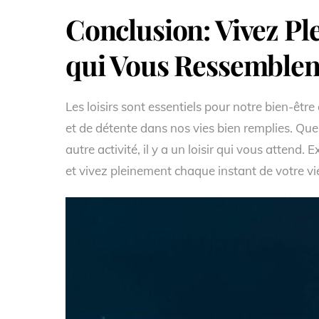
Conclusion: Vivez Pl
qui Vous Ressemblen
Les loisirs sont essentiels pour notre bien-être
et de détente dans nos vies bien remplies. Que
autre activité, il y a un loisir qui vous attend
et vivez pleinement chaque instant de votre vie