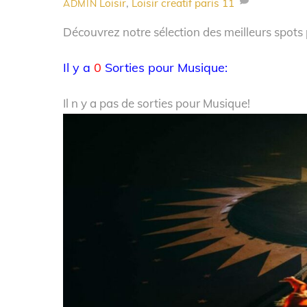
Loisir
,
Loisir creatif paris
11
ADMIN
Découvrez notre sélection des meilleurs spots p
Il y a
0
Sorties pour Musique:
Il n y a pas de sorties pour Musique!