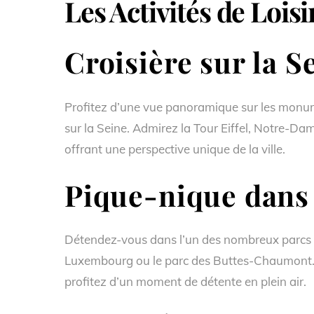
Les Activités de Lois
Croisière sur la S
Profitez d’une vue panoramique sur les monum
sur la Seine. Admirez la Tour Eiffel, Notre-Dam
offrant une perspective unique de la ville.
Pique-nique dans 
Détendez-vous dans l’un des nombreux parcs et 
Luxembourg ou le parc des Buttes-Chaumont. 
profitez d’un moment de détente en plein air.