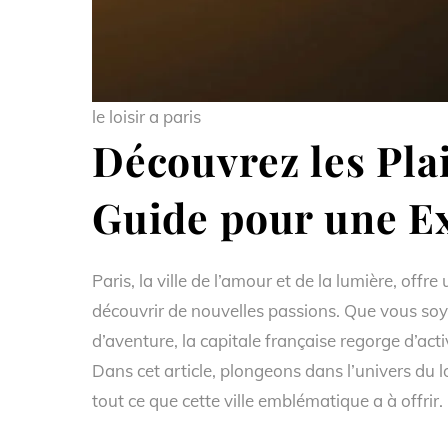
le loisir a paris
Découvrez les Plai
Guide pour une Ex
Paris, la ville de l’amour et de la lumière, off
découvrir de nouvelles passions. Que vous so
d’aventure, la capitale française regorge d’acti
Dans cet article, plongeons dans l’univers du 
tout ce que cette ville emblématique a à offrir.