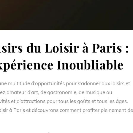
sirs du Loisir à Paris :
périence Inoubliable
re une multitude d’opportunités pour s’adonner aux loisirs et
yez amateur d’art, de gastronomie, de musique ou
vités et d’attractions pour tous les goûts et tous les âges.
loisir à Paris et découvrons comment profiter pleinement de