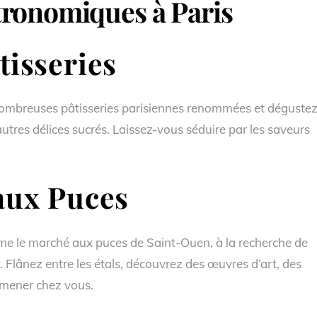
tronomiques à Paris
tisseries
ombreuses pâtisseries parisiennes renommées et déguste
autres délices sucrés. Laissez-vous séduire par les saveurs
aux Puces
me le marché aux puces de Saint-Ouen, à la recherche de
s. Flânez entre les étals, découvrez des œuvres d’art, des
amener chez vous.