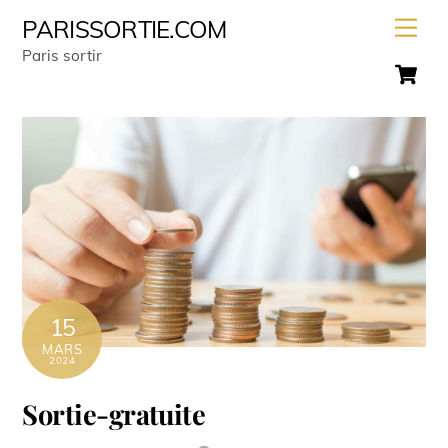
Skip
Men
PARISSORTIE.COM
to
Paris sortir
C
content
15
MARS
2024
Sortie-gratuite