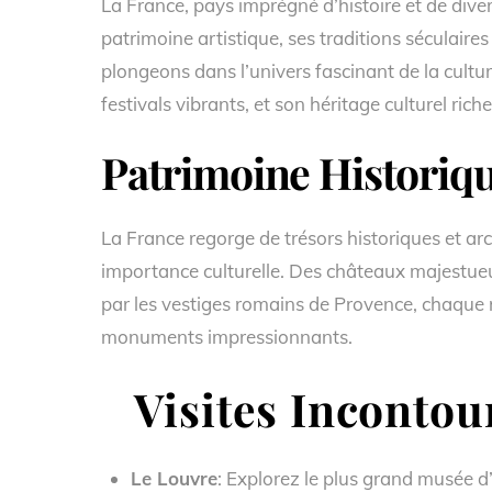
La France, pays imprégné d’histoire et de diver
patrimoine artistique, ses traditions séculaires e
plongeons dans l’univers fascinant de la cul
festivals vibrants, et son héritage culturel riche
Patrimoine Historiqu
La France regorge de trésors historiques et ar
importance culturelle. Des châteaux majestueu
par les vestiges romains de Provence, chaque r
monuments impressionnants.
Visites Incontou
Le Louvre
: Explorez le plus grand musée 