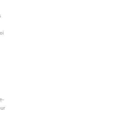
s
oi
e-
œur