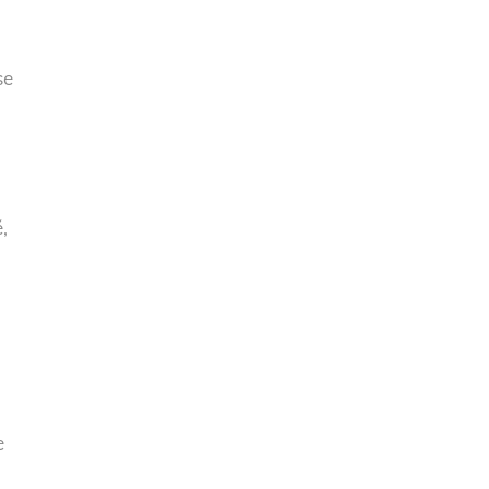
se
,
e