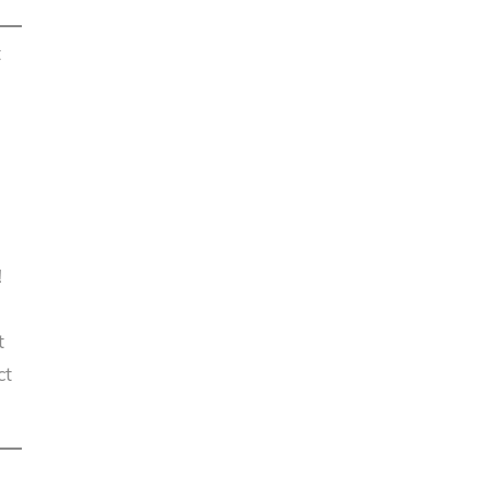
t
!
t
ct