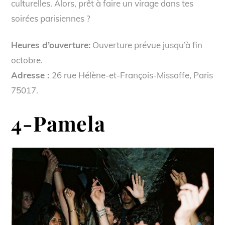
culturelles. Alors, prêt à faire un virage dans tes
soirées parisiennes ?
Heures d’ouverture:
Ouverture prévue jusqu’à fin
octobre.
Adresse :
26 rue Hélène-et-François-Missoffe, Paris
75017.
4-Pamela