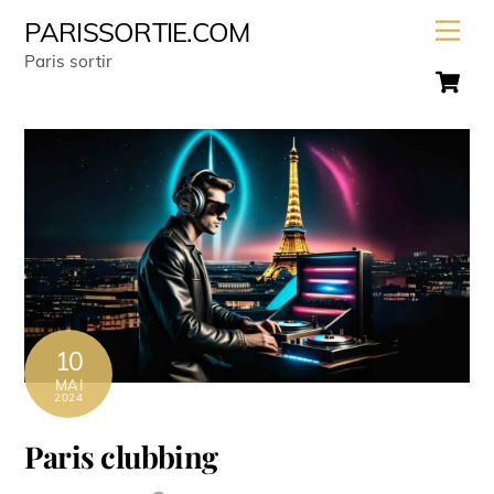
Skip
Men
PARISSORTIE.COM
to
Paris sortir
C
content
10
MAI
2024
Paris clubbing