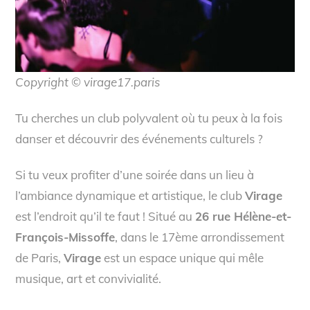
Copyright © virage17.paris
Tu cherches un club polyvalent où tu peux à la fois
danser et découvrir des événements culturels ?
Si tu veux profiter d’une soirée dans un lieu à
l’ambiance dynamique et artistique, le club
Virage
est l’endroit qu’il te faut ! Situé au
26 rue Hélène-et-
François-Missoffe
, dans le 17ème arrondissement
de Paris,
Virage
est un espace unique qui mêle
musique, art et convivialité.