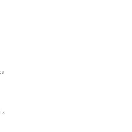
es
is.