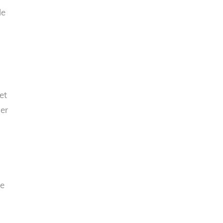
de
et
uer
ne