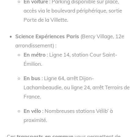
En voiture
: Parking disponible sur place,
accès via le boulevard périphérique, sortie
Porte de la Villette.
Science Expériences Paris
(Bercy Village, 12e
arrondissement) :
En métro
: Ligne 14, station Cour Saint-
Émilion.
En bus
: Ligne 64, arrêt Dijon-
Lachambeaudie, ou ligne 24, arrêt Terroirs de
France.
En vélo
: Nombreuses stations Vélib’ à
proximité.
Ces
transports en commun
vous permettent de