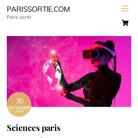
Skip
Men
PARISSORTIE.COM
to
Paris sortir
C
content
30
SEPTEMBRE
2024
Sciences paris